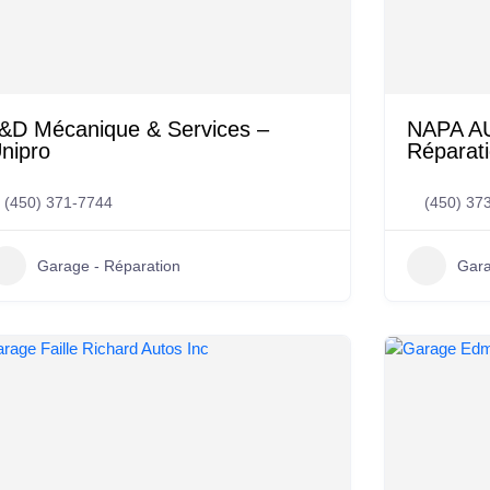
&D Mécanique & Services –
NAPA A
nipro
Réparati
(450) 371-7744
(450) 37
Garage - Réparation
Gara