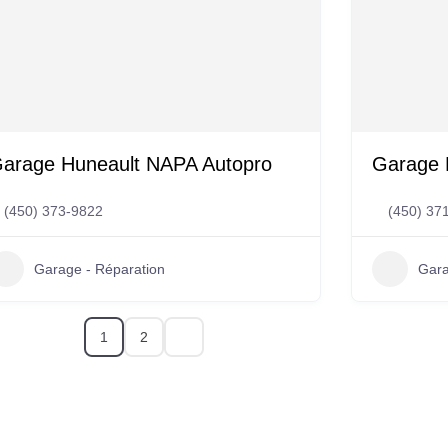
arage Huneault NAPA Autopro
Garage 
(450) 373-9822
(450) 37
Garage - Réparation
Gara
2
1