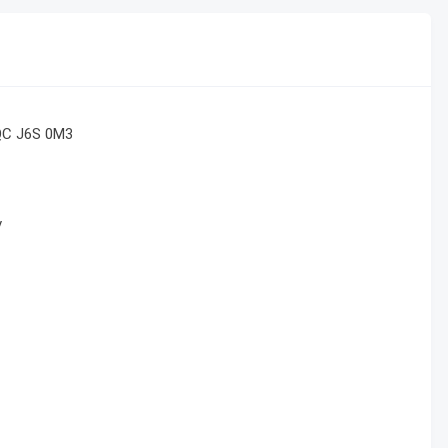
 QC J6S 0M3
v